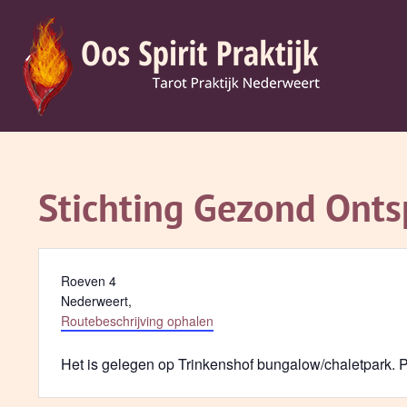
Ga
naar
inhoud
Stichting Gezond Ont
Adres
Roeven 4
Nederweert
,
Routebeschrijving ophalen
Het is gelegen op Trinkenshof bungalow/chaletpark. P