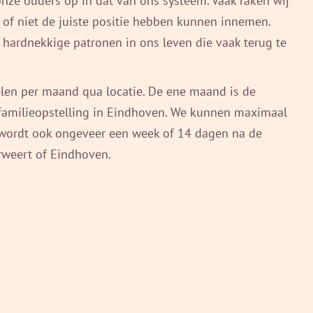
 onze ouders op in dat van ons systeem. Vaak raken wij
t of niet de juiste positie hebben kunnen innemen.
n hardnekkige patronen in ons leven die vaak terug te
selen per maand qua locatie. De ene maand is de
familieopstelling in Eindhoven. We kunnen maximaal
er wordt ook ongeveer een week of 14 dagen na de
rweert of Eindhoven.