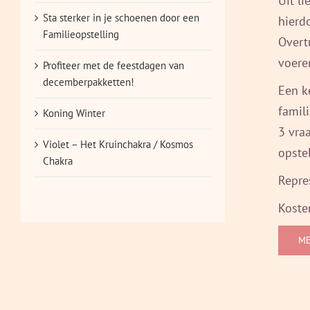
Uit l
Sta sterker in je schoenen door een
hierd
Familieopstelling
Overt
voere
Profiteer met de feestdagen van
decemberpakketten!
Een k
famil
Koning Winter
3 vra
Violet – Het Kruinchakra / Kosmos
opste
Chakra
Repre
Kosten
ME