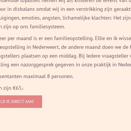
iefdevolle loyaliteit nemen wij als kinderen de levens van
oor in disbalans omdat wij in een verstrikking zijn geraak
uigingen, emoties, angsten, lichamelijke klachten: Het zij
n zijn op ons familiesysteem.
eer per maand is er een familieopstelling. Ellie en ik wis
ieopstelling in Nederweert, de andere maand doen we de 
agstellers plaatsen op een middag. Bij Iedere vraagstell
lling een nazorggesprek gegeven in onze praktijk in Nede
sentanten maximaal 8 personen.
 zijn €65,-
LD JE DIRECT AAN!